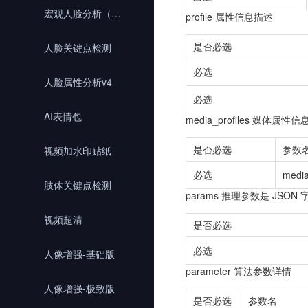
宏观人脸分析（MV开放平台）
profile 属性信息描述
是否必选
人脸关键点检测
必选
人脸属性分析v4
必选
AI表情包
media_profiles 媒体属性信
是否必选
参数
视频加水印贴纸
必选
media
肢体关键点检测
params 推理参数是 JSO
视频超清
是否必选
必选
人像增强-基础版
parameter 算法参数详情
人像增强-极致版
是否必选
参数名