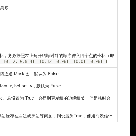
结果图
标，务必按照左上角开始顺时针的顺序传入四个点的坐标（即
, [0.12, 0.814], [0.12, 0.96], [0.01, 0.96]]]
四通道 Mask 图，默认为 False
m_x, bottom_y，默认为 False
e。若设置为 True，会得到更精细的边缘细节，但是耗时会
果边缘存在白边或黑边等问题，则设置为True，使用前景估计