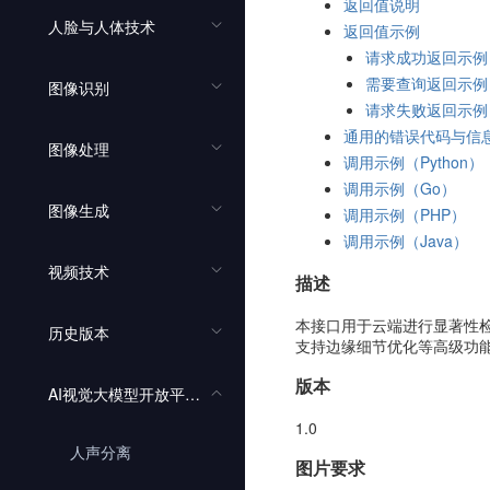
返回值说明
人脸与人体技术
返回值示例
请求成功返回示例
需要查询返回示例
图像识别
请求失败返回示例
通用的错误代码与信
图像处理
调用示例（Python）
调用示例（Go）
图像生成
调用示例（PHP）
调用示例（Java）
视频技术
描述
本接口用于云端进行显著性检
历史版本
支持边缘细节优化等高级功
版本
AI视觉大模型开放平台接口文档
1.0
人声分离
图片要求