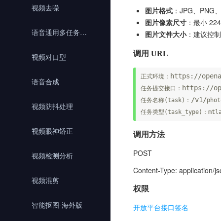
视频去噪
图片格式
：JPG、PNG、
图片像素尺寸
：最小 224
语音通用多任务引擎
图片文件大小
：建议控制
调用 URL
视频对口型
https:
//open
正式环境：
语音合成
https:
//o
任务提交接口：
/v1/
任务名称(task)：
phot
视频防抖处理
任务类型(task_type)：mtl
视频眼神矫正
调用方法
POST
视频检测分析
Content-Type: application/j
视频混剪
权限
智能抠图-海外版
开放平台接口签名