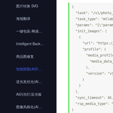
图片转换 SVG
{

"task"
"/v1/photo
: 
海报翻译
"task_type"
"mtla
: 
"params"
"{\"para
: 
一键包装-网感模版
"init_images"
: [

    {

Intelligent Background Removal - Overseas
"url"
"https:/
: 
"profile"
: {

"media_profil
商品图修复
"media_data
        },

智能抠图(AI开放平台)
"version"
"v
: 
      }

逆光发丝光(AI开放平台)
    }

  ],

AI闪光灯/反光板
"sync_timeout"
30
: 
,

"rsp_media_type"
: 
图像风格化(AI开放平台)
}