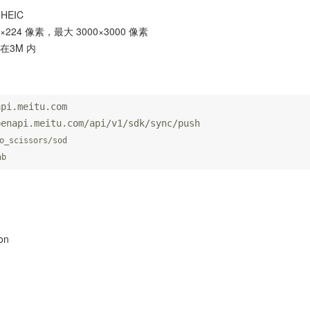
HEIC
×224 像素，最大 3000×3000 像素
在3M 内
api.meitu.com
penapi.meitu.com/api/v1/sdk/sync/push
o_scissors/sod

ab
son