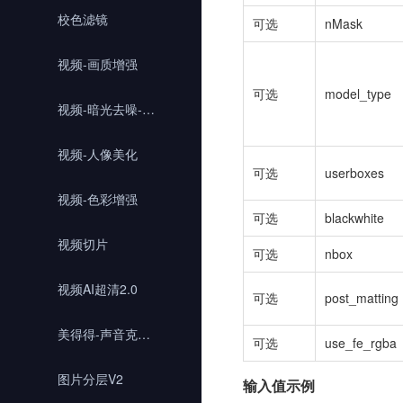
校色滤镜
可选
nMask
视频-画质增强
可选
model_type
视频-暗光去噪-画质调光
视频-人像美化
可选
userboxes
视频-色彩增强
可选
blackwhite
视频切片
可选
nbox
视频AI超清2.0
可选
post_matting
美得得-声音克隆QWEN
可选
use_fe_rgba
图片分层V2
输入值示例