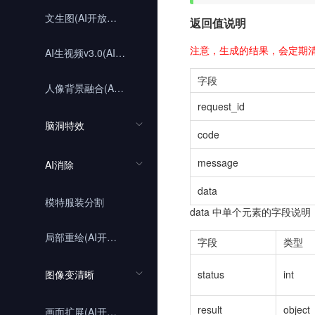
文生图(AI开放平台)
返回值说明
注意，生成的结果，会定期
AI生视频v3.0(AI开放平台)
字段
人像背景融合(AI开放平台)
request_id
脑洞特效
code
message
AI消除
data
模特服装分割
data 中单个元素的字段说明
局部重绘(AI开放平台）
字段
类型
图像变清晰
status
int
result
object
画面扩展(AI开放平台)