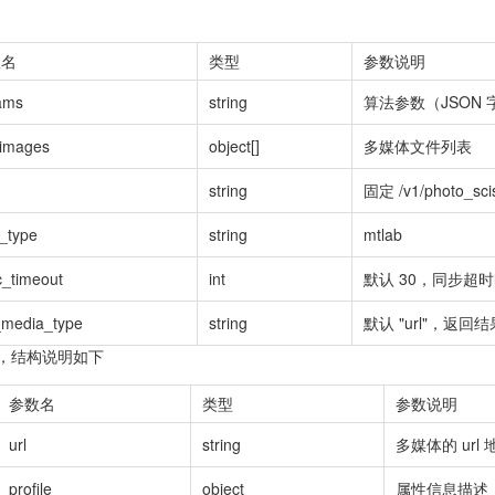
数名
类型
参数说明
ams
string
算法参数（JSON
_images
object[]
多媒体文件列表
string
固定 /v1/photo_sci
k_type
string
mtlab
c_timeout
int
默认 30，同步超
_media_type
string
默认 "url"，返回结果
参数，结构说明如下
参数名
类型
参数说明
url
string
多媒体的 url 
profile
object
属性信息描述