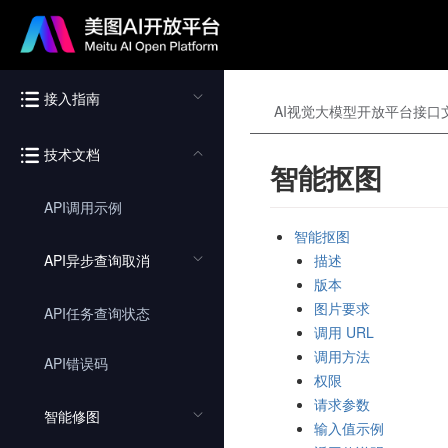
接入指南
AI视觉大模型开放平台接口
技术文档
智能抠图
API调用示例
智能抠图
API异步查询取消
描述
版本
图片要求
API任务查询状态
调用 URL
调用方法
API错误码
权限
请求参数
智能修图
输入值示例