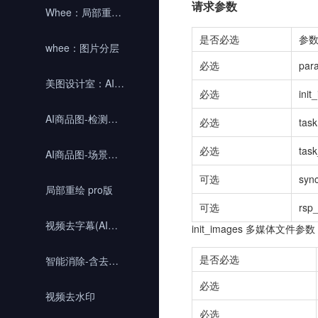
请求参数
Whee：局部重绘webSDK
是否必选
参
whee：图片分层
必选
par
美图设计室：AI商拍WebSDK
必选
init
AI商品图-检测抠图
必选
task
必选
tas
AI商品图-场景列表获取&任务投递
可选
syn
局部重绘 pro版
可选
rsp
视频去字幕(AI开放平台)
init_images 多媒体文件
是否必选
智能消除-含去水印
必选
视频去水印
必选