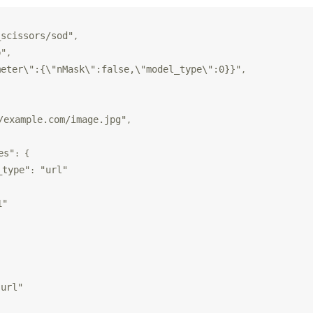
_scissors/sod"
,

b"
,

meter\":{\"nMask\":false,\"model_type\":0}}"
,

/example.com/image.jpg"
,

es"
: {

_type"
"url"
: 
1"
"url"