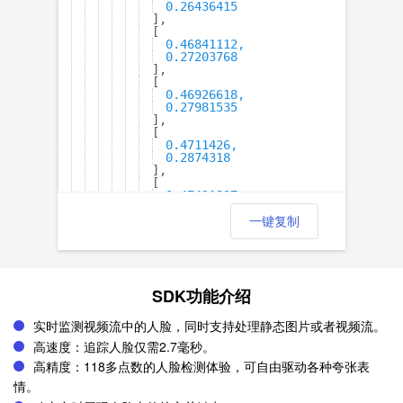
0.26436415
],
[
0.46841112,
0.27203768
],
[
0.46926618,
0.27981535
],
[
0.4711426,
0.2874318
],
[
0.47421837,
0.2948654
],
一键复制
[
0.47867104,
0.3019982
],
[
SDK功能介绍
0.4842937,
0.3086843
],
实时监测视频流中的人脸，同时支持处理静态图片或者视频流。
[
高速度：追踪人脸仅需2.7毫秒。
0.49077177,
0.31508252
高精度：118多点数的人脸检测体验，可自由驱动各种夸张表
],
[
情。
0.49790993,