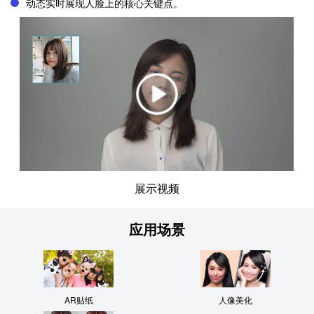
动态实时展现人脸上的核心关键点。
0.32106274
],
[
0.50567454,
0.32671767
],
[
0.5136633,
0.332275
],
[
0.5212555,
0.33811235
],
[
0.528459,
0.3442994
],
[
展示视频
0.5363063,
0.3501274
],
[
应用场景
0.5462139,
0.35439423
],
[
0.5583907,
0.35622156
],
AR贴纸
人像美化
[
0.57231134,