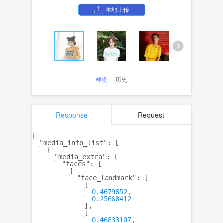
本地上传
样例
历史
Response
Request
{
"media_info_list":
[
{
"media_extra":
{
"faces":
[
{
"face_landmark":
[
[
0.4679852,
0.25668412
],
[
0.46833107,